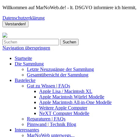
Willkommen auf MarNoWeb.de! - lt. DSGVO informiere ich hiermit, da
Datenschutzerklärung
Verstanden!
Suchen
Navigation überspringen
Startseite
Die Sammlung
Letzte Neuzugänge der Sammlung
Gesamtübersicht der Sammlung
Bastelecke
Gut zu Wissen | FAQs
Apple Lisa / Macintosh XL
Apple Macintosh Würfel Modelle
Apple Macintosh All-in-One Modelle
Weitere Apple Computer
NeXT Computer Modelle
Reparaturen | FAQs
Pinnwand | Technik Blog
Interessantes
MarNoWeb unterwegs...